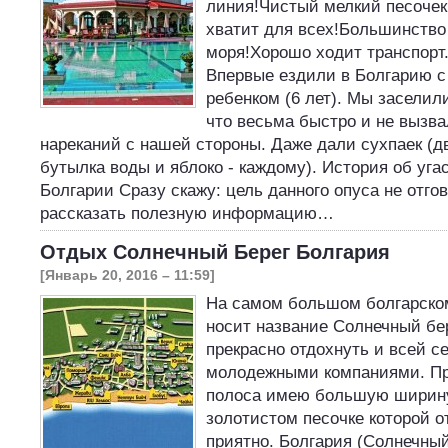
линия!Чистый мелкий песочек
хватит для всех!Большинство 
моря!Хорошо ходит транспорт
Впервые ездили в Болгарию с 
ребенком (6 лет). Мы заселили
что весьма быстро и не вызва
нареканий с нашей стороны. Даже дали сухпаек (д
бутылка воды и яблоко - каждому). История об уг
Болгарии Сразу скажу: цель данного опуса не отгов
рассказать полезную информацию…
Отдых Солнечный Берег Болгария
[Январь 20, 2016 – 11:59]
На самом большом болгарском
носит название Солнечный бе
прекрасно отдохнуть и всей с
молодежными компаниями. Пр
полоса имею большую ширину
золотистом песочке которой о
приятно. Болгария (Солнечный