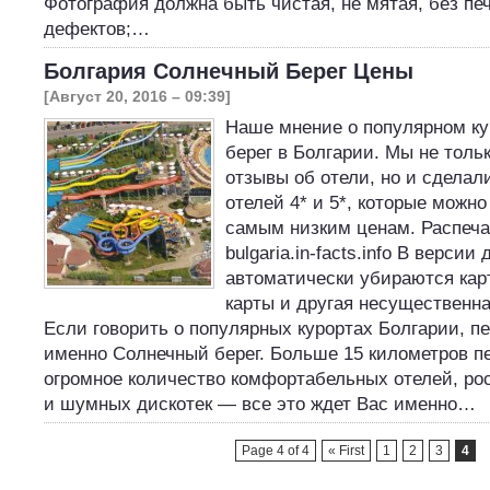
Фотография должна быть чистая, не мятая, без пе
дефектов;…
Болгария Солнечный Берег Цены
[Август 20, 2016 – 09:39]
Наше мнение о популярном к
берег в Болгарии. Мы не толь
отзывы об отели, но и сдела
отелей 4* и 5*, которые можн
самым низким ценам. Распечат
bulgaria.in-facts.info В версии
автоматически убираются кар
карты и другая несущественн
Если говорить о популярных курортах Болгарии, 
именно Солнечный берег. Больше 15 километров п
огромное количество комфортабельных отелей, ро
и шумных дискотек — все это ждет Вас именно…
Page 4 of 4
« First
1
2
3
4