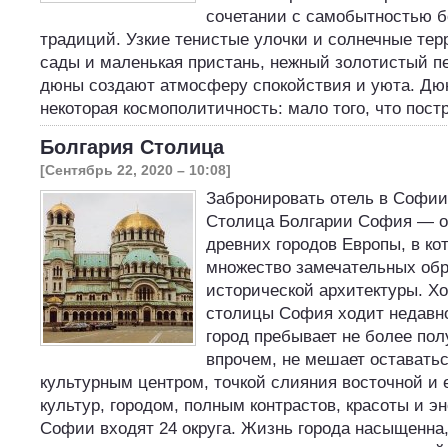
сочетании с самобытностью б
традиций. Узкие тенистые улочки и солнечные тер
сады и маленькая пристань, нежный золотистый п
дюны создают атмосферу спокойствия и уюта. Дю
некоторая космополитичность: мало того, что пос
Болгария Столица
[Сентябрь 22, 2020 – 10:08]
Забронировать отель в Софии
Столица Болгарии София — о
древних городов Европы, в ко
множество замечательных обр
исторической архитектуры. Хо
столицы София ходит недавно
город пребывает не более пол
впрочем, не мешает оставать
культурным центром, точкой слияния восточной и 
культур, городом, полным контрастов, красоты и эн
Софии входят 24 округа. Жизнь города насыщенна,