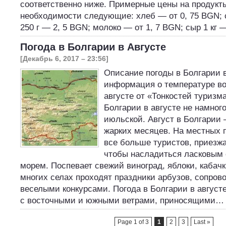
соответственно ниже. Примерные цены на продукт
необходимости следующие: хлеб — от 0, 75 BGN;
250 г — 2, 5 BGN; молоко — от 1, 7 BGN; сыр 1 кг
Погода в Болгарии в Августе
[Декабрь 6, 2017 – 23:56]
Описание погоды в Болгарии в
информация о температуре во
августе от «Тонкостей туризма
Болгарии в августе не намног
июльской. Август в Болгарии
жарких месяцев. На местных 
все больше туристов, приезж
чтобы насладиться ласковым
морем. Поспевает свежий виноград, яблоки, кабач
многих селах проходят праздники арбузов, сопро
веселыми конкурсами. Погода в Болгарии в августе
с восточными и южными ветрами, приносящими…
Page 1 of 3
1
2
3
Last »