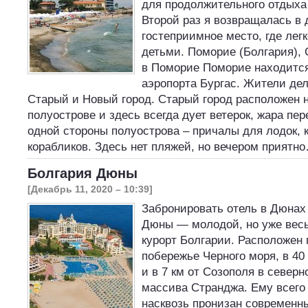
для продолжительного отдыха 
Второй раз я возвращалась в
гостеприимное место, где легк
детьми. Поморие (Болгария), 
в Поморие Поморие находится
аэропорта Бургас. Жители де
Старый и Новый город. Старый город расположен 
полуострове и здесь всегда дует ветерок, жара пер
одной стороны полуострова – причалы для лодок, 
корабликов. Здесь нет пляжей, но вечером приятн
Болгария Дюны
[Декабрь 11, 2020 – 10:39]
Забронировать отель в Дюнах
Дюны — молодой, но уже вес
курорт Болгарии. Расположен 
побережье Черного моря, в 40 
и в 7 км от Созополя в северн
массива Странджа. Ему всего 
насквозь пронизан современн