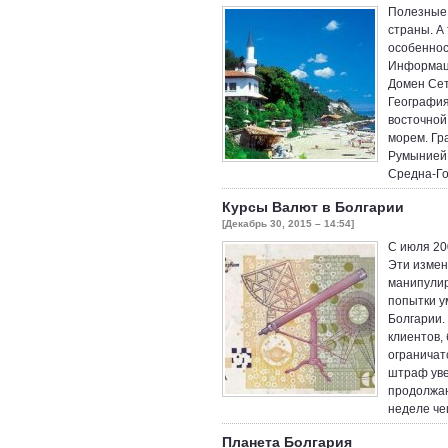
Полезные 
страны. А
особеннос
Информаци
Домен Сеть
География
восточной
морем. Гр
Румынией.
Средна-Го
Курсы Валют в Болгарии
[Декабрь 30, 2015 – 14:54]
С июля 20
Эти измен
манипулир
попытки у
Болгарии.
клиентов, 
ограничат
штраф увел
продолжаю
неделе че
Планета Болгария