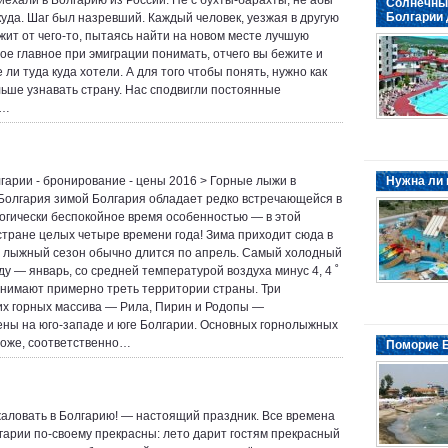
иехали в Болгарию из России. Не с бухты-барахты, не абы
Солнечный
Болгарии 
 куда. Шаг был назревший. Каждый человек, уезжая в другую
ежит от чего-то, пытаясь найти на новом месте лучшую
ое главное при эмиграции понимать, отчего вы бежите и
ли туда куда хотели. А для того чтобы понять, нужно как
ьше узнавать страну. Нас сподвигли постоянные
ы…
гарии - бронирование - цены 2016 > Горные лыжи в
Нужна ли 
Болгария зимой Болгария обладает редко встречающейся в
огически беспокойное время особенностью — в этой
стране целых четыре времени года! Зима приходит сюда в
и лыжный сезон обычно длится по апрель. Самый холодный
ду — январь, со средней температурой воздуха минус 4, 4 ˚
анимают примерно треть территории страны. Три
х горных массива — Рила, Пирин и Родопы —
ны на юго-западе и юге Болгарии. Основных горнолыжных
тоже, соответственно…
Поморие Б
аловать в Болгарию! — настоящий праздник. Все времена
лгарии по-своему прекрасны: лето дарит гостям прекрасный