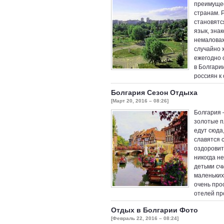
преимущес
странам. 
становятс
язык, знак
немаловаж
случайно 
ежегодно 
в Болгари
россиян к
Болгария Сезон Отдыха
[Март 20, 2016 – 08:26]
Болгария 
золотые п
едут сюда
славятся 
оздоровит
никогда не
детьми сч
маленьких
очень про
отелей пр
Отдых в Болгарии Фото
[Февраль 22, 2016 – 08:24]