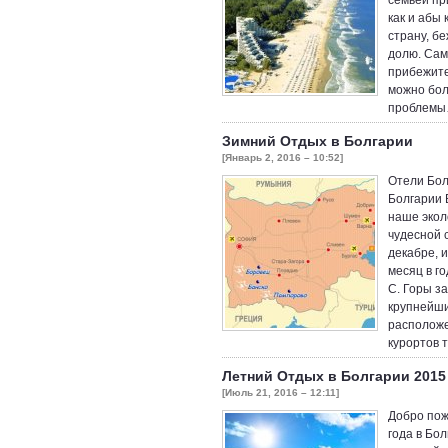
семьёй пр
как и абы
страну, б
долю. Сам
прибежите 
можно бол
проблем
Зимний Отдых в Болгарии
[Январь 2, 2016 – 10:52]
Отели Бол
Болгарии 
наше экол
чудесной 
декабре, 
месяц в го
С. Горы з
крупнейши
расположе
курортов 
Летний Отдых в Болгарии 2015
[Июль 21, 2016 – 12:11]
Добро пож
года в Бо