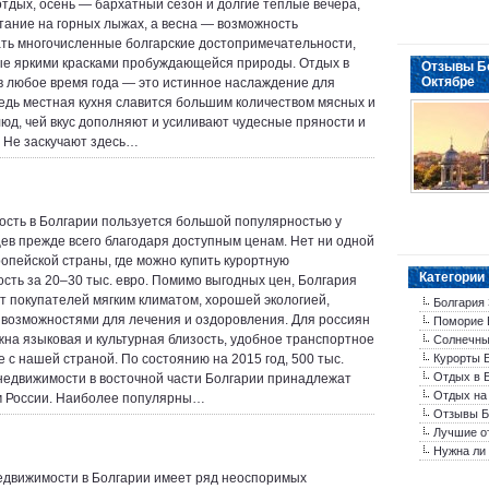
тдых, осень — бархатный сезон и долгие тёплые вечера,
тание на горных лыжах, а весна — возможность
ть многочисленные болгарские достопримечательности,
е яркими красками пробуждающейся природы. Отдых в
Отзывы Бо
Октябре
в любое время года — это истинное наслаждение для
ведь местная кухня славится большим количеством мясных и
юд, чей вкус дополняют и усиливают чудесные пряности и
 Не заскучают здесь…
сть в Болгарии пользуется большой популярностью у
ев прежде всего благодаря доступным ценам. Нет ни одной
ропейской страны, где можно купить курортную
Категории
сть за 20–30 тыс. евро. Помимо выгодных цен, Болгария
т покупателей мягким климатом, хорошей экологией,
Болгария
возможностями для лечения и оздоровления. Для россиян
Поморие 
на языковая и культурная близость, удобное транспортное
Солнечны
 с нашей страной. По состоянию на 2015 год, 500 тыс.
Курорты 
Отдых в 
недвижимости в восточной части Болгарии принадлежат
Отдых на
м России. Наиболее популярны…
Отзывы Б
Лучшие о
Нужна ли 
едвижимости в Болгарии имеет ряд неоспоримых