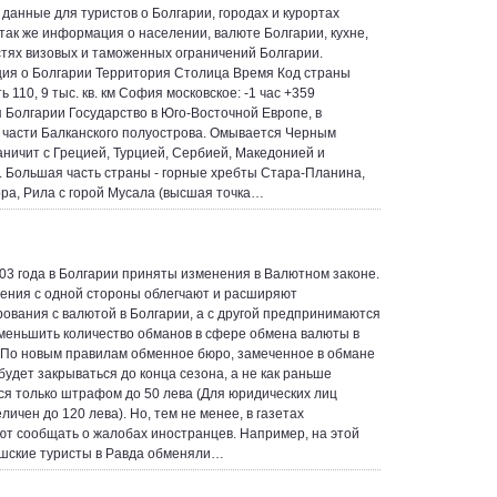
данные для туристов о Болгарии, городах и курортах
 так же информация о населении, валюте Болгарии, кухне,
тях визовых и таможенных ограничений Болгарии.
я о Болгарии Территория Столица Время Код страны
 110, 9 тыс. кв. км София московское: -1 час +359
 Болгарии Государство в Юго-Восточной Европе, в
 части Балканского полуострова. Омывается Черным
аничит с Грецией, Турцией, Сербией, Македонией и
 Большая часть страны - горные хребты Стара-Планина,
ра, Рила с горой Мусала (высшая точка…
03 года в Болгарии приняты изменения в Валютном законе.
ения с одной стороны облегчают и расширяют
ования с валютой в Болгарии, а с другой предпринимаются
меньшить количество обманов в сфере обмена валюты в
 По новым правилам обменное бюро, замеченное в обмане
будет закрываться до конца сезона, а не как раньше
ся только штрафом до 50 лева (Для юридических лиц
ичен до 120 лева). Но, тем не менее, в газетах
т сообщать о жалобах иностранцев. Например, на этой
шские туристы в Равда обменяли…