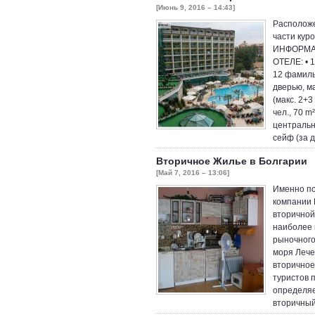
[Июнь 9, 2016 – 14:43]
Расположе
части кур
ИНФОРМАЦИ
ОТЕЛЕ: • 1
12 фамиль
дверью, ма
(макс. 2+3
чел., 70 m
центральн
сейф (за 
Вторичное Жилье в Болгарии
[Май 7, 2016 – 13:06]
Именно по
компании L
вторичной
наиболее 
рыночного
моря Лече
вторично
туристов 
определяе
вторичный