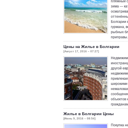
пляжный о
зима — ка
осматрива
оттенённы
Болгарии 
гурмана, 
рыбных бл
приправы.
Цены на Жилье в Болгарии
[Август 17, 2016 – 07:27]
Недвижимо
иностранц
другой ев
недвижимо
привлекае
широкими 
немаловаж
сообщение
объектов 
граждана
Жилье в Болгарии Цены
[Июнь 9, 2016 – 08:54]
Покупка н