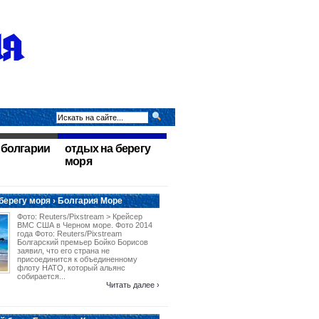
 болгарии
отдых на берегу
моря
берегу моря › Болгария Море
Фото: Reuters/Pixstream > Крейсер
ВМС США в Черном море. Фото 2014
года Фото: Reuters/Pixstream
Болгарский премьер Бойко Борисов
заявил, что его страна не
присоединится к объединенному
флоту НАТО, который альянс
собирается...
Читать далее ›