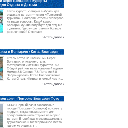
 берег Болгария › Курорты
для Отдыха с Детьми
Какой курорт Болгарии выбрать для
отдыха с детьми — ответ «Тонкостей
туризма». Болгария: ответы экспертов
на ваши вопросы. Какой курорт
Болгарии лучше подойдет для отдыха
с детьми. Где лучше пляжи и больше
развлечений? Отвечает...
Читать далее ›
виза в Болгарию › Котва Болгария
Отель Котва 3* Солнечный Берег
Болгария: описание отеля,
фотографии и отзывы туристов. 8.3
Общий рейтинг на основании 4 оценок
Номер 8.8 Сервис 7.8 Питание 5.8
Забронировать Котва Расположение
Котвы Отель «Котва» в южной части...
Читать далее ›
олгария › Поморие Болгария Фото
61433 Первый раз я оказалась в
городе Поморие (Болгария) по совету
подруги, когда искала место для
продолжительного отдыха на море с
детьми. Второй раз я возвращалась в
дружелюбное и гостеприимное место,
где легко отдыхать...