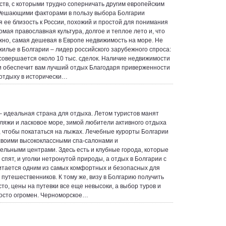
тв, с которыми трудно соперничать другим европейским
Решающими факторами в пользу выбора Болгарии
я ее близость к России, похожий и простой для понимания
омая православная культура, долгое и теплое лето и, что
но, самая дешевая в Европе недвижимость на море. Не
жилье в Болгарии – лидер российского зарубежного спроса:
совершается около 10 тыс. сделок. Наличие недвижимости
и обеспечит вам лучший отдых Благодаря приверженности
 отдыху в исторически…
– идеальная страна для отдыха. Летом туристов манят
ляжи и ласковое море, зимой любители активного отдыха
, чтобы покататься на лыжах. Лечебные курорты Болгарии
своими высококлассными спа-салонами и
ельными центрами. Здесь есть и клубные города, которые
 спят, и уголки нетронутой природы, а отдых в Болгарии с
итается одним из самых комфортных и безопасных для
 путешественников. К тому же, визу в Болгарию получить
сто, цены на путевки все еще невысоки, а выбор туров и
осто огромен. Черноморское…