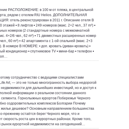
ние РАСПОЛОЖЕНИЕ: в 100 м от пляжа, в центральной
орта, рядом с отелем RIU Helios. ДОПОЛНИТЕЛЬНАЯ
Я: отель реконструирован в 2011 г. Описание отеля В
0 этажей • 8 лифтов • 249 номеров (макс. 2+2 чел., 37 m²) •
ных номеров (2 стандартные номера с межкомнатной
кс. 4+2/6 чвл., 62 m²) • 71 двхместных расширенных номер
 чел., 60 m²) • 42 апартамента с 1-ой спальней (макс. 2+3
²). В номере В НОМЕРЕ: • доп. кровать (диван-кровать) •
ый кондиционер • спутниковое TV • мини-бар • телефон •
доп…
этому сотрудничество с ведущими специалистами
ife Art, — это не только многогранность выбора недорогой
 недвижимости для дальнейших инвестиций, но и доступ к
полной информации о реальном состоянии данного
 сегмента. Горнолыжных курортов Побережья Черного
бно оздоровительных комплексов Болгарии Почему
е жилье дешевое? Основным направлением большинства
по-прежнему остаётся берег Черного моря, что и
т скорость роста цен в курортных районах. Кроме того,
 рынок курортной недвижимости на сегодняшний…