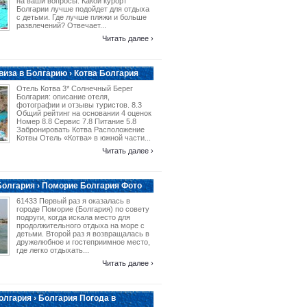
на ваши вопросы. Какой курорт
Болгарии лучше подойдет для отдыха
с детьми. Где лучше пляжи и больше
развлечений? Отвечает...
Читать далее ›
виза в Болгарию › Котва Болгария
Отель Котва 3* Солнечный Берег
Болгария: описание отеля,
фотографии и отзывы туристов. 8.3
Общий рейтинг на основании 4 оценок
Номер 8.8 Сервис 7.8 Питание 5.8
Забронировать Котва Расположение
Котвы Отель «Котва» в южной части...
Читать далее ›
олгария › Поморие Болгария Фото
61433 Первый раз я оказалась в
городе Поморие (Болгария) по совету
подруги, когда искала место для
продолжительного отдыха на море с
детьми. Второй раз я возвращалась в
дружелюбное и гостеприимное место,
где легко отдыхать...
Читать далее ›
лгария › Болгария Погода в