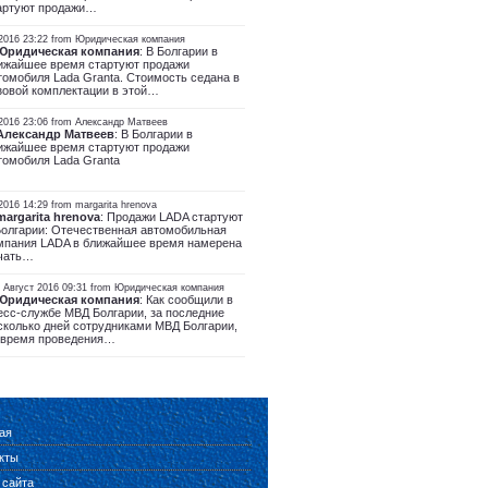
артуют продажи…
 2016 23:22 from Юридическая компания
Юридическая компания
: В Болгарии в
ижайшее время стартуют продажи
томобиля Lada Granta. Стоимость седана в
зовой комплектации в этой…
 2016 23:06 from Александр Матвеев
Александр Матвеев
: В Болгарии в
ижайшее время стартуют продажи
томобиля Lada Granta
2016 14:29 from margarita hrenova
margarita hrenova
: Продажи LADA стартуют
Болгарии: Отечественная автомобильная
мпания LADA в ближайшее время намерена
чать…
, Август 2016 09:31 from Юридическая компания
Юридическая компания
: Как сообщили в
есс-службе МВД Болгарии, за последние
сколько дней сотрудниками МВД Болгарии,
 время проведения…
ая
кты
 сайта