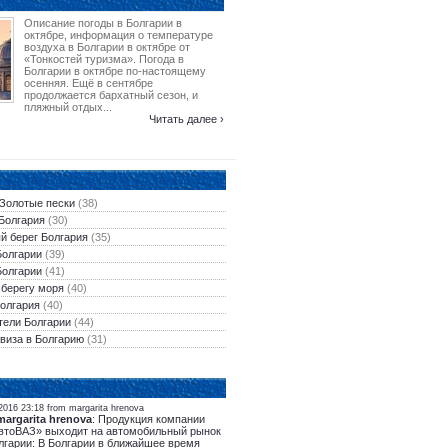
Описание погоды в Болгарии в
октябре, информация о температуре
воздуха в Болгарии в октябре от
«Тонкостей туризма». Погода в
Болгарии в октябре по-настоящему
осенняя. Ещё в сентябре
продолжается бархатный сезон, и
пляжный отдых...
Читать далее ›
 Золотые пески
(38)
Болгария
(30)
й берег Болгария
(35)
Болгарии
(39)
Болгарии
(41)
 берегу моря
(40)
олгария
(40)
тели Болгарии
(44)
виза в Болгарию
(31)
2016 23:18 from margarita hrenova
margarita hrenova
: Продукция компании
втоВАЗ» выходит на автомобильный рынок
лгарии: В Болгарии в ближайшее время