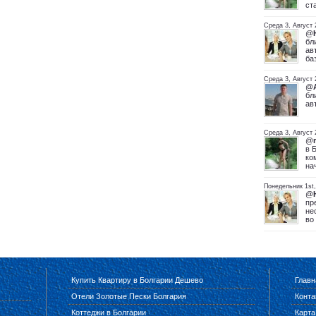
ст
Среда 3, Август
@
бл
ав
ба
Среда 3, Август
@
бл
ав
Среда 3, Август 
@
в 
ко
на
Понедельник 1st
@
пр
не
во
Купить Квартиру в Болгарии Дешево
Главн
Отели Золотые Пески Болгария
Конта
Коттеджи в Болгарии
Карта