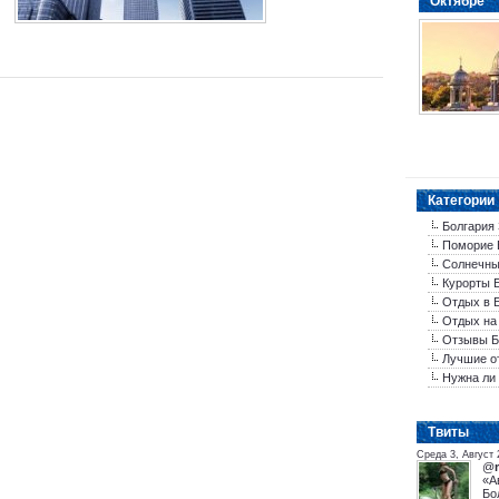
Октябре
Категории
Болгария
Поморие 
Солнечны
Курорты 
Отдых в 
Отдых на
Отзывы Б
Лучшие о
Нужна ли 
Tвиты
Среда 3, Август 
@
«А
Бо