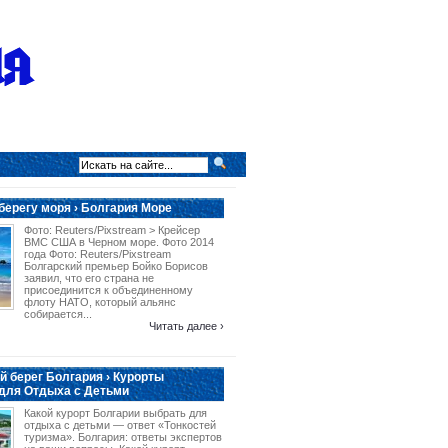
берегу моря › Болгария Море
Фото: Reuters/Pixstream > Крейсер
ВМС США в Черном море. Фото 2014
года Фото: Reuters/Pixstream
Болгарский премьер Бойко Борисов
заявил, что его страна не
присоединится к объединенному
флоту НАТО, который альянс
собирается...
Читать далее ›
 берег Болгария › Курорты
для Отдыха с Детьми
Какой курорт Болгарии выбрать для
отдыха с детьми — ответ «Тонкостей
туризма». Болгария: ответы экспертов