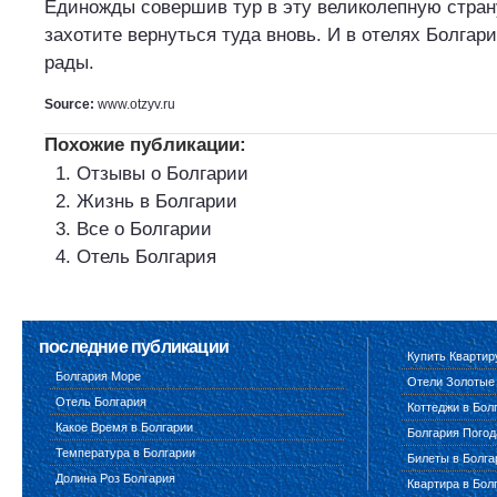
Единожды совершив тур в эту великолепную стран
захотите вернуться туда вновь. И в отелях Болгар
рады.
Source:
www.otzyv.ru
Похожие публикации:
Отзывы о Болгарии
Жизнь в Болгарии
Все о Болгарии
Отель Болгария
последние публикации
Купить Квартир
Болгария Море
Отели Золотые
Отель Болгария
Коттеджи в Бол
Какое Время в Болгарии
Болгария Погод
Температура в Болгарии
Билеты в Болг
Долина Роз Болгария
Квартира в Бол