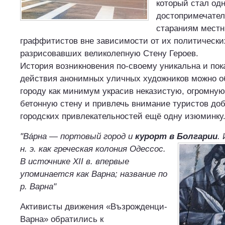
который стал од
достопримечател
стараниям местн
граффитистов вне зависимости от их политически
разрисовавших великолепную Стену Героев.
История возникновения по-своему уникальна и пок
действия анонимных уличных художников можно об
городу как минимум украсив неказистую, огромну
бетонную стену и привлечь внимание туристов доб
городских привлекательностей ещё одну изюминку
"Ва́рна — портовый город и
курорт в Болгарии
.
И
н. э. как греческая колония Одессос.
В источнике XII в. впервые
упоминается как Варна; название по
р. Варна"
Активисты движения «Възрожденци-
Варна» обратились к